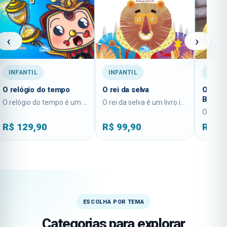
‹
›
INFANTIL
INFANTIL
INFAN
O relógio do tempo
O rei da selva
O rato 
Benê
O relógio do tempo é um livro infantil...
O rei da selva é um livro infantil...
R$
129,90
R$
99,90
R$
12
ESCOLHA POR TEMA
Categorias para explorar