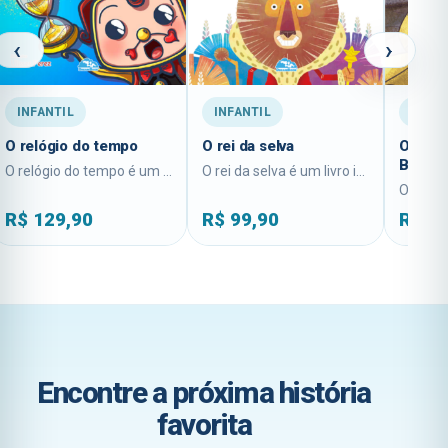
‹
›
INFANTIL
INFANTIL
INFAN
O relógio do tempo
O rei da selva
O rato 
Benê
O relógio do tempo é um livro infantil...
O rei da selva é um livro infantil...
R$
129,90
R$
99,90
R$
12
Encontre a próxima história
favorita