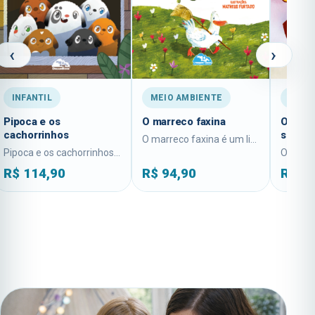
‹
›
INFANTIL
MEIO AMBIENTE
INFAN
Pipoca e os
O marreco faxina
O cãoz
cachorrinhos
seu am
O marreco faxina é um livro infantil da...
Pipoca e os cachorrinhos é um livro infantil...
R$
114,90
R$
94,90
R$
94