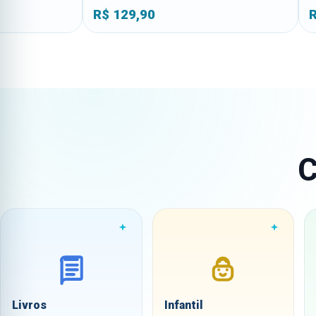
R$
129,90
R$
99,90
C
Livros
Infantil