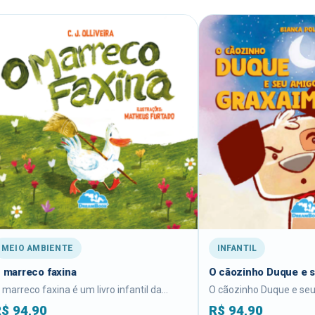
INFANTIL
O cãozinho Duque e seu amigo Graxaim
ivro infantil da...
O cãozinho Duque e seu amigo Graxaim é...
R$
94,90