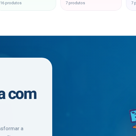
16 produtos
7 produtos
7 
ra com
ansformar a