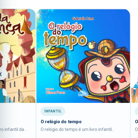
‹
INFANTIL
INFANTIL
O relógio do tempo
O rei da selva
O relógio do tempo é um livro infantil...
O rei da selva é um livro