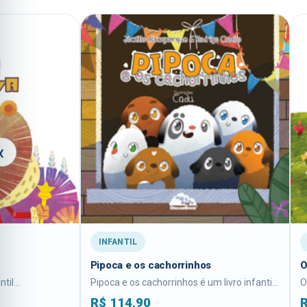
‹
INFANTIL
MEIO AMBIENTE
Pipoca e os cachorrinhos
O marreco faxina
Pipoca e os cachorrinhos é um livro infantil...
O marreco faxina é um l
R$
114,90
R$
94,90