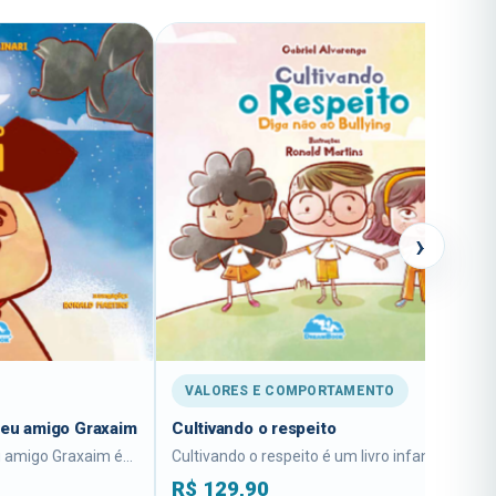
›
VALORES E COMPORTAMENTO
INFANTIL
Cultivando o respeito
Família
Cultivando o respeito é um livro infantil da...
R$
129,90
R$
114,90