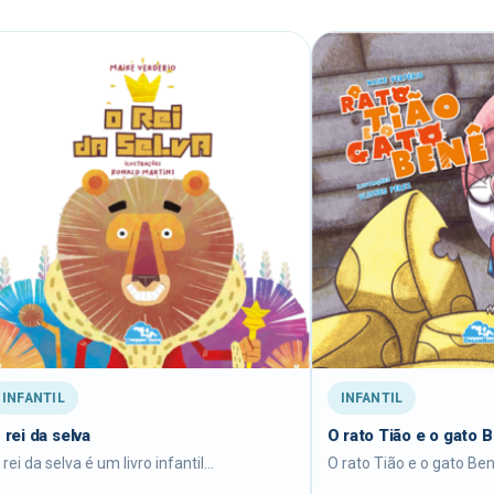
INFANTIL
O rato Tião e o gato Benê
 infantil...
O rato Tião e o gato Benê é...