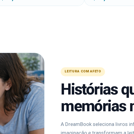
LEITURA COM AFETO
Histórias q
memórias 
A DreamBook seleciona livros in
imaginação e transformam a lei